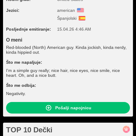
Jezici:
american
Španjolski
Posljednje emitiranje:
15.04.26 4:46 AM
O meni
Red-blooded (North) American guy. Kinda jockish, kinda nerdy,
kinda hippied out.
Što me napaljuje:
I'm a simple guy really; nice hair, nice eyes, nice smile, nice
heart. Oh, and a nice butt.
Što me odbija:
Negativity.
Pošalji napojnicu
TOP 10 Dečki