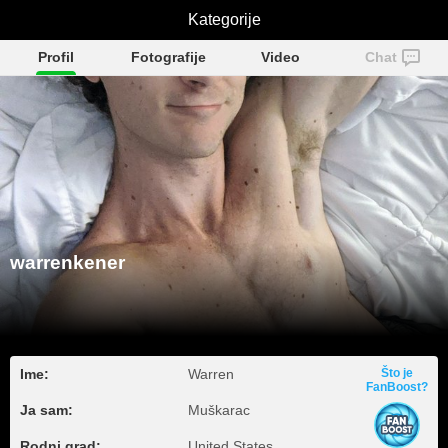
warrenkener
Kategorije
Profil
Fotografije
Video
Chat
warrenkener
Ime:
Warren
Što je
FanBoost?
Ja sam:
Muškarac
Rodni grad:
United States