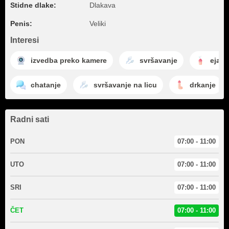
Stidne dlake:
Dlakava
Penis:
Veliki
Interesi
izvedba preko kamere
svršavanje
ejaku
chatanje
svršavanje na licu
drkanje
Radni sati
PON
07:00 - 11:00
UTO
07:00 - 11:00
SRI
07:00 - 11:00
ČET
07:00 - 11:00