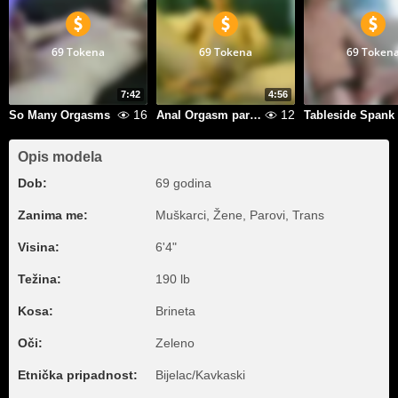
69 Tokena
69 Tokena
69 Token
7:42
4:56
16
12
So Many Orgasms
Anal Orgasm part 2
Tableside Spank
Opis modela
Dob:
69 godina
Zanima me:
Muškarci, Žene, Parovi, Trans
Visina:
6'4"
Težina:
190 lb
Kosa:
Brineta
Oči:
Zeleno
Etnička pripadnost:
Bijelac/Kavkaski