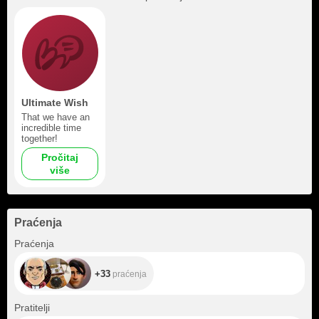
Ultimate Wish
That we have an
incredible time
together!
Pročitaj
više
Praćenja
+33
Praćenja
+33
praćenja
+168
Pratitelji