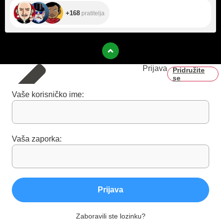
+168
pratitelja
Prijava
Pridružite
se
Vaše korisničko ime:
Vaša zaporka:
Prijava
Zaboravili ste lozinku?