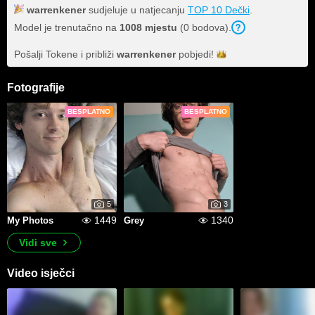
warrenkener
sudjeluje u natjecanju
TOP 10 Dečki
.
Model je trenutačno na
1008 mjestu
(0 bodova).
Pošalji Tokene i približi
warrenkener
pobjedi!
Fotografije
BESPLATNO
BESPLATNO
5
3
1449
1340
My Photos
Grey
Vidi sve
Video isječci