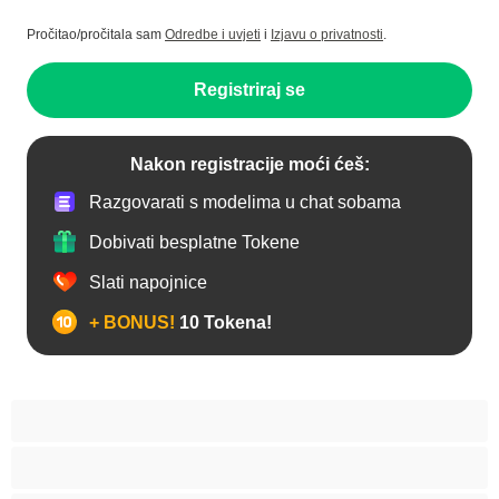
Pročitao/pročitala sam
Odredbe i uvjeti
i
Izjavu o privatnosti
.
Registriraj se
Nakon registracije moći ćeš:
Razgovarati s modelima u chat sobama
Dobivati besplatne Tokene
Slati napojnice
+ BONUS!
10 Tokena!
Analno
Biseksualni