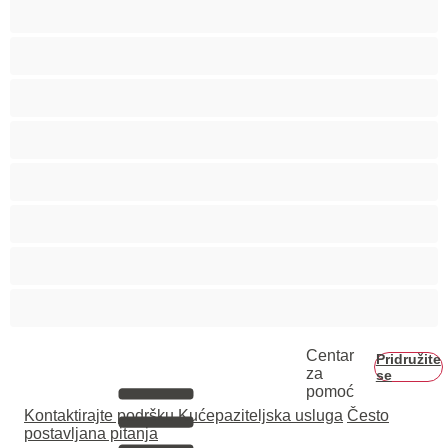
Hetero
Homo
Medvjedi
Mišićave
Najbolje za privatne
Parovi
Studenti
Veliki kurac
Centar
Pridružite
za
se
pomoć
Kontaktirajte podršku
Kućepaziteljska usluga
Često
postavljana pitanja