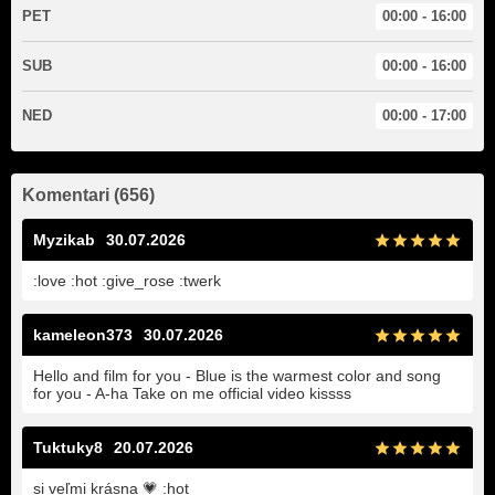
PET
00:00 - 16:00
SUB
00:00 - 16:00
NED
00:00 - 17:00
Komentari (656)
Myzikab
30.07.2026
:love :hot :give_rose :twerk
kameleon373
30.07.2026
Hello and film for you - Blue is the warmest color and song
for you - A-ha Take on me official video kissss
Tuktuky8
20.07.2026
si veľmi krásna 💗 :hot