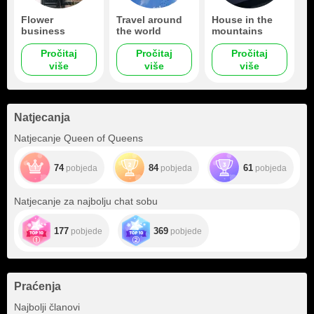
Flower
Travel around
House in the
business
the world
mountains
Pročitaj
Pročitaj
Pročitaj
više
više
više
Natjecanja
Natjecanje Queen of Queens
74
84
61
pobjeda
pobjeda
pobjeda
Natjecanje za najbolju chat sobu
177
369
pobjede
pobjede
Praćenja
+12
Najbolji članovi