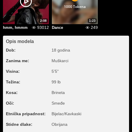
1000 Tokena
2:08
1:23
93012
249
hmm, hmmm
Dance
Opis modela
Dob:
18 godina
Zanima me:
Muškarci
Visina:
5'5"
Težina:
99 lb
Kosa:
Brineta
Oči:
Smeđe
Etnička pripadnost:
Bijelac/Kavkaski
Stidne dlake:
Obrijana