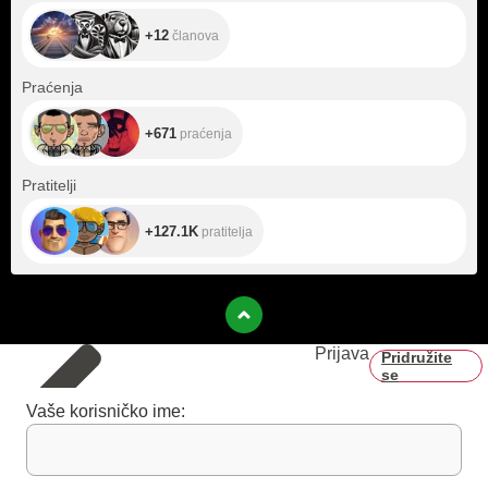
+12
članova
+671
Praćenja
+671
praćenja
+127.1K
Pratitelji
+127.1K
pratitelja
Prijava
Pridružite
se
Vaše korisničko ime: