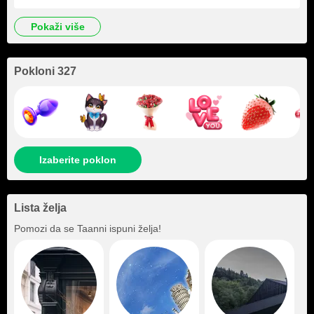
pokaži više
Pokloni 327
Izaberite poklon
Lista želja
Pomozi da se
Taanni
ispuni želja!