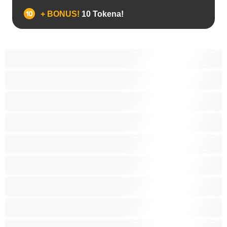
+ BONUS!
10 Tokena!
Analno
Biseksualni
Hetero
Homo
Medvjedi
Mišićave
Najbolje za privatne
Parovi
Studenti