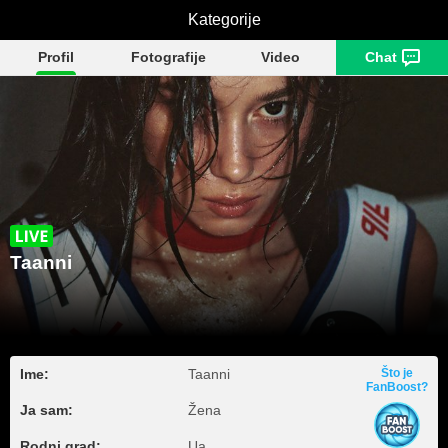
Kategorije
Taanni
Profil
Fotografije
Video
Chat
Taanni
Ime:
Taanni
Što je
FanBoost?
Ja sam:
Žena
Rodni grad:
Ua