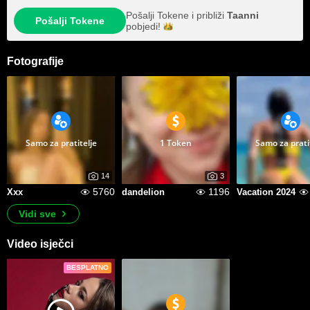
Pošalji Tokene i približi
Taanni
Pošalji Tokene
pobjedi!
Fotografije
Samo za pratitelje
1 Token
Samo za prati
14
3
5760
1196
Xxx
dandelion
Vacation 2024
Vidi sve
Video isječci
BESPLATNO