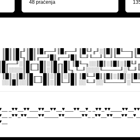
48 praćenja
135
 ║█║║█╓╜║█║║█╓──╜║█╓──╜ ║█╙╜╓╜░║█║║█╙──╖║
 ║█║║█╙╖║█║╓──╜█║╓──╜█║ ╙─╜╙──╜╙─╜╙────╜╙
║█╓──╜░║█╓─╖█║░║█╓╖█║ ║█╙─╖░░║█║░║█║░║█╙╜
║█║░░░░║█╙─╜█║░║█║║█╙╖ ╙─╜░░░░╙─────╜░╙─╜
 ║█║░║█║║█╓─╖█║░║█║░║█║ ║█╙─╜█║║█║░║█║░║█
 ░░║█║░░║█╙─╜█║░║█╙─╜█║ ░░╙─╜░░╙─────╜░╙─
♥__ _♥♥__♥♥___♥♥__♥♥__♥___♥♥__♥_ _♥♥_♥♥____♥♥__♥♥
♥__ _♥♥_♥♥____♥♥_____♥♥______♥♥_ _♥♥__♥♥___♥♥__♥_
♥__