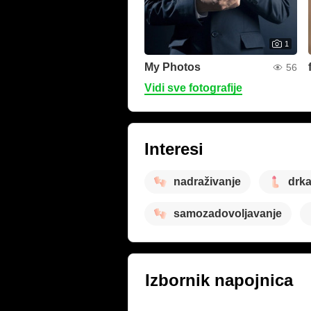
1
My Photos
56
Vidi sve fotografije
Interesi
nadraživanje
drka
samozadovoljavanje
Izbornik napojnica