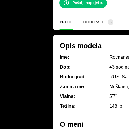
Pošalji napojnicu
PROFIL
FOTOGRAFIJE
3
Opis modela
Ime:
Rotmans
Dob:
43 godin
Rodni grad:
RUS, Sai
Zanima me:
Muškarci,
Visina:
5'7"
Težina:
143 lb
O meni