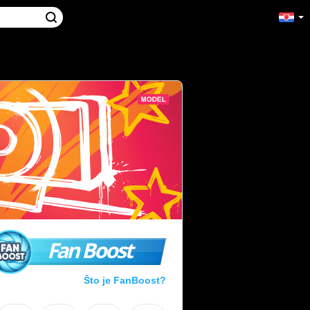
Fan Boost
Što je FanBoost?