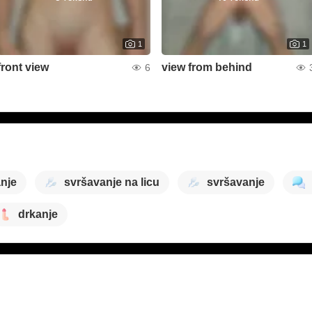
1
1
front view
view from behind
6
nje
svršavanje na licu
svršavanje
drkanje