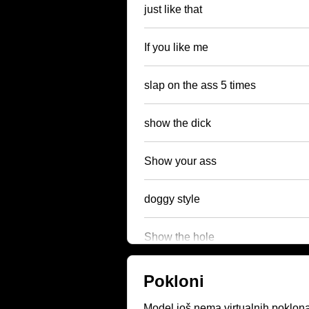
just like that
If you like me
slap on the ass 5 times
show the dick
Show your ass
doggy style
Show the hole
Pokloni
Model još nema virtualnih poklona.