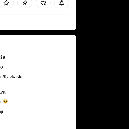
uša
no
ac/Kavkaski
ava
i
ji