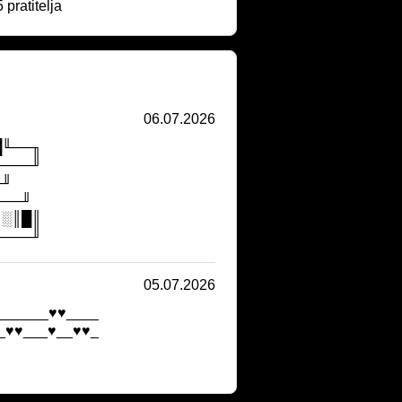
 pratitelja
06.07.2026
█╙──╖
────╜
╓╜
╙──╜
║░║█║
────╜
05.07.2026
______♥♥____
_♥♥___♥__♥♥_