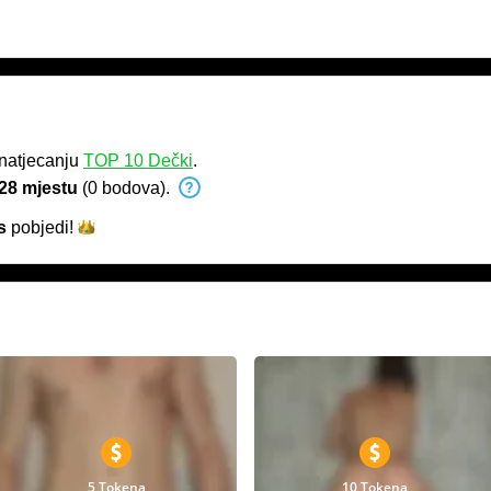
 natjecanju
TOP 10 Dečki
.
28 mjestu
(0 bodova).
s
pobjedi!
5 Tokena
10 Tokena