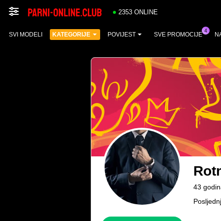
2353 ONLINE
SVI MODELI
KATEGORIJE
POVIJEST
SVE PROMOCIJE
N
Rot
43 godi
Posljedn