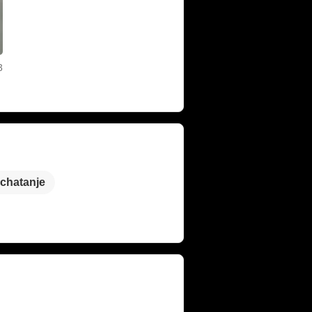
3
chatanje