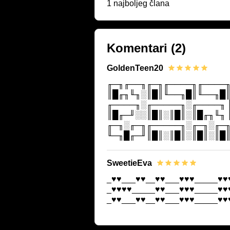
1 najboljeg člana
Komentari
(2)
GoldenTeen20
╓─╖╓──╖╓─╖╓────╖╓────╖
║█╓╖╙╖░║█║╙──╖█║╙──╖█║
╓────╖░╓─────╖░╓────╖ 
║█╓─╜░░║█║░║█║░║█╓╖╙╖ 
╓─╖░╓─╖╓─────╖░╓─╖░╓─╖
╙─╖█╓─╜║█║░║█║░║█║░║█║
SweetieEva
_♥♥___♥♥__♥♥___♥♥♥_____♥♥
_♥♥♥♥_____♥♥___♥♥♥_____♥♥
_♥♥___♥♥__♥♥___♥♥♥_____♥♥