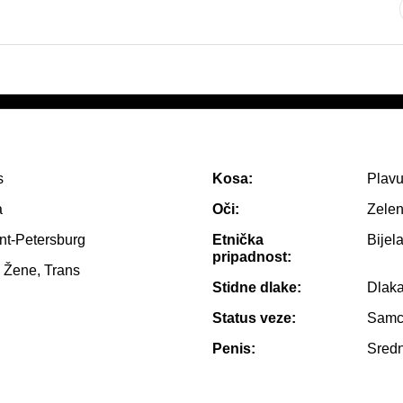
s
Kosa:
Plav
a
Oči:
Zele
nt-Petersburg
Etnička
Bijel
pripadnost:
 Žene, Trans
Stidne dlake:
Dlak
Status veze:
Samc
Penis:
Sredn