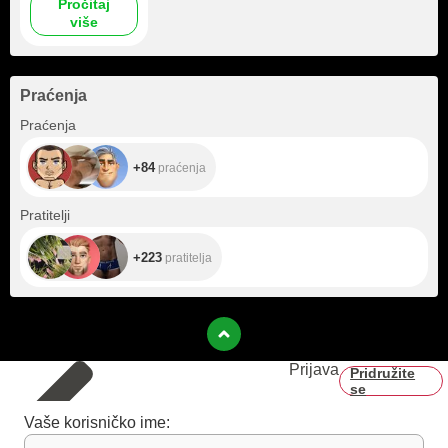
Pročitaj
više
Praćenja
+84
Praćenja
+84
praćenja
+223
Pratitelji
+223
pratitelja
Prijava
Pridružite
se
Vaše korisničko ime: