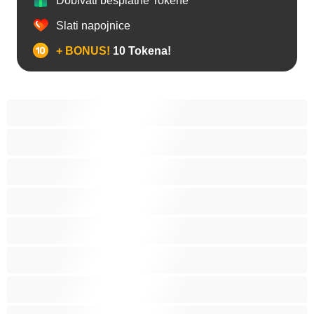
Dobivati besplatne Tokene
Slati napojnice
+ BONUS!
10 Tokena!
Analno
Biseksualni
Hetero
Homo
Medvjedi
Mišićave
Najbolje za privatne
Parovi