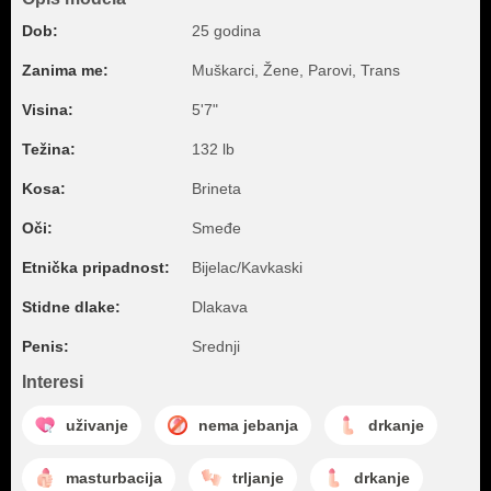
Dob:
25 godina
Zanima me:
Muškarci, Žene, Parovi, Trans
Visina:
5'7"
Težina:
132 lb
Kosa:
Brineta
Oči:
Smeđe
Etnička pripadnost:
Bijelac/Kavkaski
Stidne dlake:
Dlakava
Penis:
Srednji
Interesi
uživanje
nema jebanja
drkanje
masturbacija
trljanje
drkanje