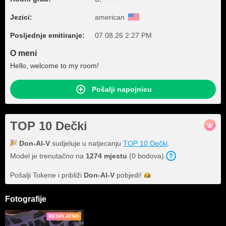
Jezici:
american
Posljednje emitiranje:
07.08.26 2:27 PM
O meni
Hello, welcome to my room!
Pošalji napojnicu
TOP 10 Dečki
Don-Al-V
sudjeluje u natjecanju
TOP 10 Dečki
.
Model je trenutačno na
1274 mjestu
(0 bodova).
Pošalji Tokene i približi
Don-Al-V
pobjedi!
Fotografije
BESPLATNO