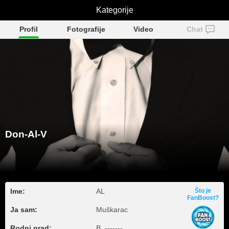
Kategorije
Don-Al-V
Profil
Fotografije
Video
Chat
Don-Al-V
Ime:
AL
Što je
FanBoost?
Ja sam:
Muškarac
Rodni grad:
B, -------