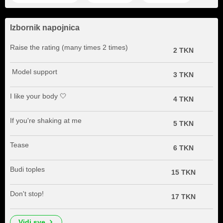
Izbornik napojnica
Raise the rating (many times 2 times)
2 TKN
️ Model support
3 TKN
I like your body 🤍
4 TKN
If you're shaking at me
5 TKN
Tease
6 TKN
Budi toples
15 TKN
Don't stop!
17 TKN
vidi sve