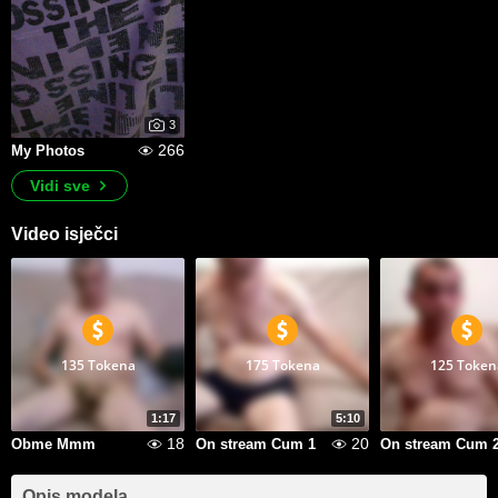
3
266
My Photos
Vidi sve
Video isječci
135 Tokena
175 Tokena
125 Token
1:17
5:10
18
20
Obme Mmm
On stream Cum 1
On stream Cum 
Opis modela