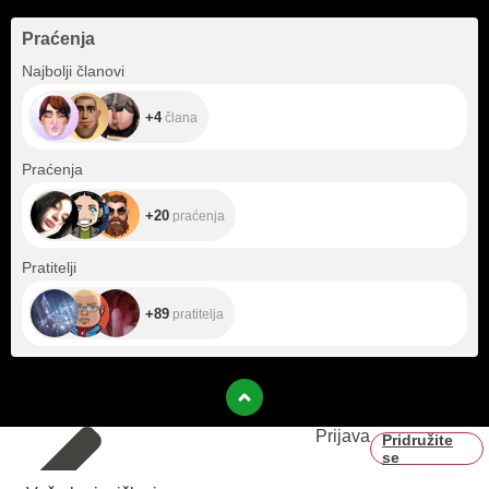
Praćenja
+4
Najbolji članovi
+4
člana
+20
Praćenja
+20
praćenja
+89
Pratitelji
+89
pratitelja
Prijava
Pridružite
se