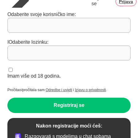
Prijava
se
Odaberite svoje korisničko ime:
IOdaberite lozinku:
Imam više od 18 godina.
Pročitao/pročitala sam
Odredbe i uvjeti
i
Izjavu o privatnosti
.
Registriraj se
Nakon registracije moći ćeš:
Razgovarati s modelima u chat sobama