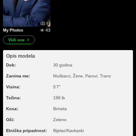
1
43
My Photos
Vidi sve
Opis modela
Dob:
30 godina
Zanima me:
Muškarci, Žene, Parovi, Trans
Visina:
5'7"
Težina:
198 lb
Kosa:
Brineta
Oči:
Zeleno
Etnička pripadnost:
Bijelac/Kavkaski