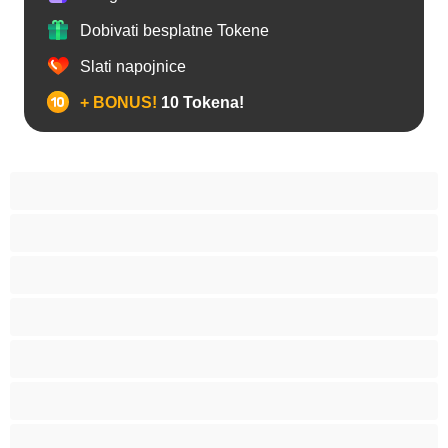
Dobivati besplatne Tokene
Slati napojnice
+ BONUS!
10 Tokena!
Analno
Biseksualni
Hetero
Homo
Medvjedi
Mišićave
Najbolje za privatne