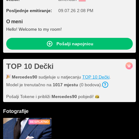
Posljednje emitiranje:
09.07.26 2:08 PM
O meni
Hello! Welcome to my room!
Pošalji napojnicu
TOP 10 Dečki
Mercedes90
sudjeluje u natjecanju
TOP 10 Dečki
.
Model je trenutačno na
1017 mjestu
(0 bodova).
Pošalji Tokene i približi
Mercedes90
pobjedi!
Fotografije
BESPLATNO