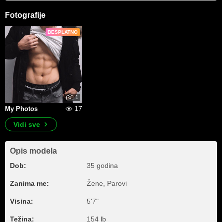
Fotografije
BESPLATNO
1
17
My Photos
Vidi sve
Opis modela
Dob:
35 godina
Zanima me:
Žene, Parovi
Visina:
5'7"
Težina:
154 lb