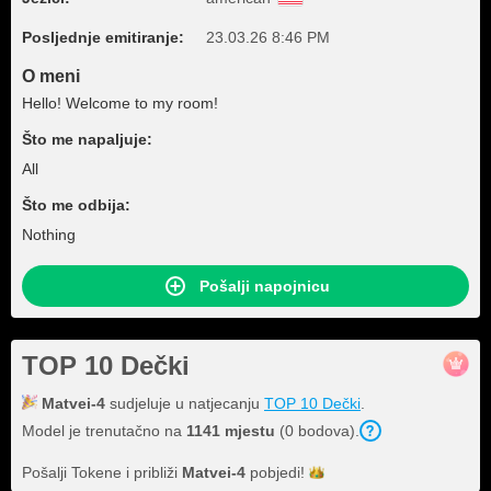
Posljednje emitiranje:
23.03.26 8:46 PM
O meni
Hello! Welcome to my room!
Što me napaljuje:
All
Što me odbija:
Nothing
Pošalji napojnicu
TOP 10 Dečki
Matvei-4
sudjeluje u natjecanju
TOP 10 Dečki
.
Model je trenutačno na
1141 mjestu
(0 bodova).
Pošalji Tokene i približi
Matvei-4
pobjedi!