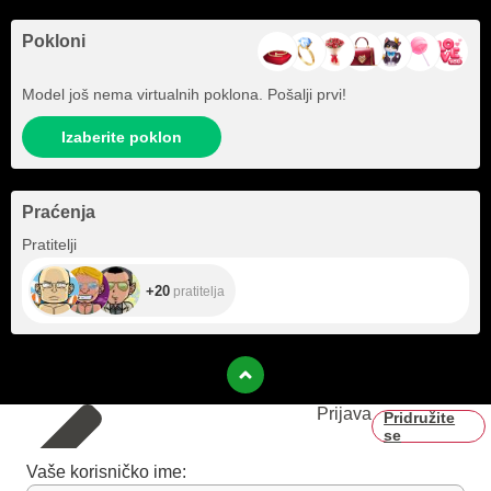
Pokloni
Model još nema virtualnih poklona. Pošalji prvi!
Izaberite poklon
Praćenja
+20
Pratitelji
+20
pratitelja
Prijava
Pridružite
se
Vaše korisničko ime: