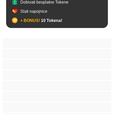
Dobivati besplatne Tokene
Slati napojnice
+ BONUS!
10 Tokena!
Analno
Biseksualni
Hetero
Homo
Medvjedi
Mišićave
Najbolje za privatne