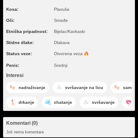
Kosa:
Plavuša
Oči:
Smeđe
Etnička pripadnost:
Bijelac/Kavkaski
Stidne dlake:
Dlakava
Status veze:
Otvorena
veza
Penis:
Srednji
Interesi
nadraživanje
svršavanje na licu
samoza
drkanje
chatanje
svršavanje
u
Komentari (0)
Još nema komentara