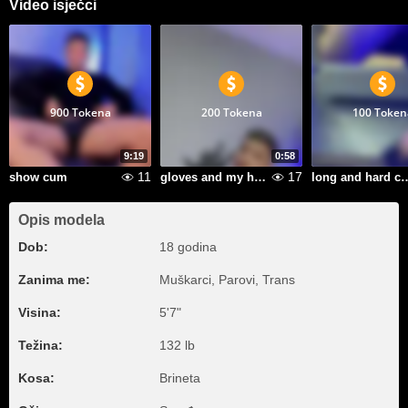
Video isječci
900 Tokena
200 Tokena
100 Token
9:19
0:58
11
17
show cum
gloves and my hard big cock
long and ha
Opis modela
Dob:
18 godina
Zanima me:
Muškarci, Parovi, Trans
Visina:
5'7"
Težina:
132 lb
Kosa:
Brineta