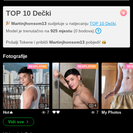
TOP 10 Dečki
Martinjhonsom13
sudjeluje u natjecanju
TOP 10 Dečki
.
Model je trenutačno na
925 mjestu
(0 bodova).
Pošalji Tokene i približi
Martinjhonsom13
pobjedi!
Fotografije
BESPLATNO
BESPLATNO
BE
9
4
7
7
Hot🔥
🖤🖤
My Photos
Vidi sve