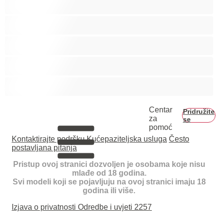
Najbolje za privatne
Parovi
Studenti
Veliki kurac
Centar
Pridružite
za
se
pomoć
Kontaktirajte podršku
Kućepaziteljska usluga
Često
postavljana pitanja
Pristup ovoj stranici dozvoljen je osobama koje nisu
mlađe od 18 godina.
Svi modeli koji se pojavljuju na ovoj stranici imaju 18
godina ili više.
Izjava o privatnosti
Odredbe i uvjeti
2257