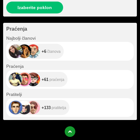
Izaberite poklon
Praćenja
+6
Najbolji članovi
+6
članova
+61
Praćenja
+61
praćenja
+133
Pratitelji
+133
pratitelja