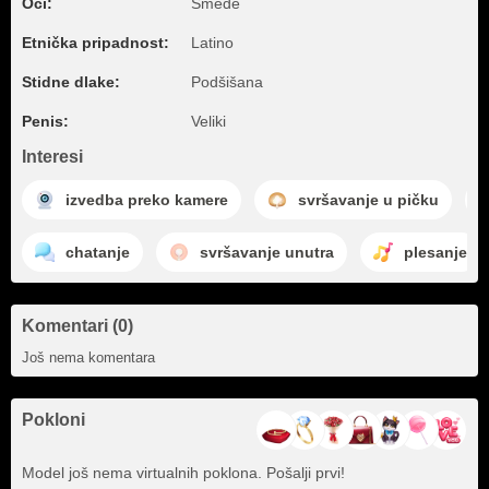
Oči:
Smeđe
Etnička pripadnost:
Latino
Stidne dlake:
Podšišana
Penis:
Veliki
Interesi
izvedba preko kamere
svršavanje u pičku
chatanje
svršavanje unutra
plesanje
Komentari (0)
Još nema komentara
Pokloni
Model još nema virtualnih poklona. Pošalji prvi!