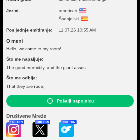
Jezici:
american
Španjolski
Posljednje emitiranje:
11.07.26 10:55 AM
O meni
Hello, welcome to my room!
Što me napaljuje:
The good morbidity, and the giant asses
Što me odbija:
That they are rude,
Pošalji napojnicu
Društvene Mreže
100 TKN
100 TKN
200 TKN