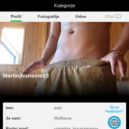
Martinjhonsom13
Kategorije
Profil
Fotografije
Video
Chat
Martinjhonsom13
Ime:
juan
Što je
FanBoost?
Ja sam:
Muškarac
Rodni grad:
colombia, bucaramanga