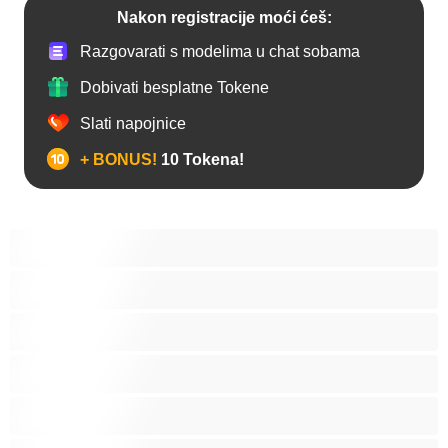
Nakon registracije moći ćeš:
Razgovarati s modelima u chat sobama
Dobivati besplatne Tokene
Slati napojnice
+ BONUS!
10 Tokena!
Analno
Biseksualni
Hetero
Homo
Medvjedi
Mišićave