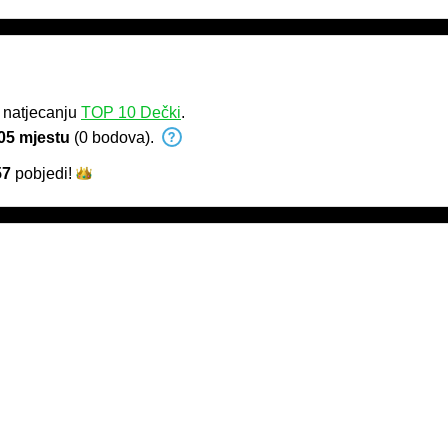
 natjecanju
TOP 10 Dečki
.
05 mjestu
(0 bodova).
57
pobjedi!