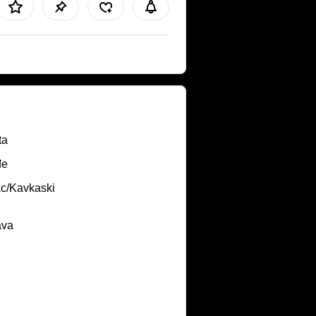
ta
đe
ac/Kavkaski
ava