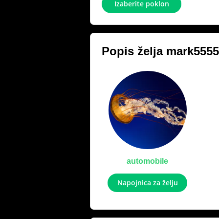
Izaberite poklon
Popis želja
mark5555
automobile
Napojnica za želju