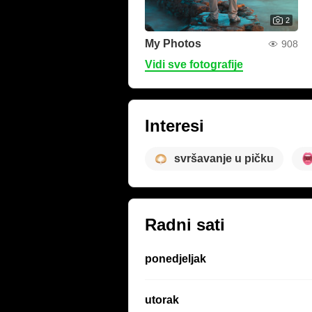
2
My Photos
908
Vidi sve fotografije
Interesi
svršavanje u pičku
Radni sati
ponedjeljak
utorak