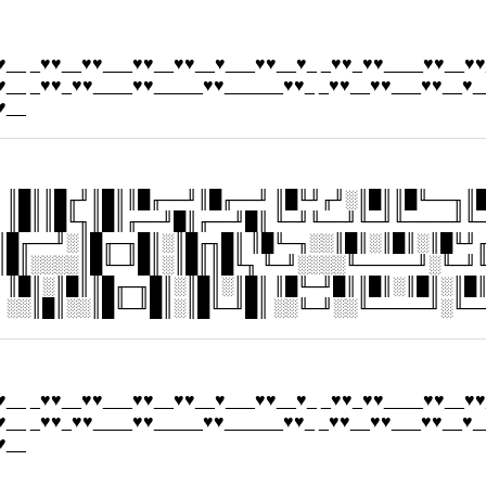
♥__ _♥♥__♥♥___♥♥__♥♥__♥___♥♥__♥_ _♥♥_♥♥____♥♥__♥♥
♥__ _♥♥_♥♥____♥♥_____♥♥______♥♥_ _♥♥__♥♥___♥♥__♥_
♥__
 ║█║║█╓╜║█║║█╓──╜║█╓──╜ ║█╙╜╓╜░║█║║█╙──╖║
 ║█║║█╙╖║█║╓──╜█║╓──╜█║ ╙─╜╙──╜╙─╜╙────╜╙
║█╓──╜░║█╓─╖█║░║█╓╖█║ ║█╙─╖░░║█║░║█║░║█╙╜
║█║░░░░║█╙─╜█║░║█║║█╙╖ ╙─╜░░░░╙─────╜░╙─╜
 ║█║░║█║║█╓─╖█║░║█║░║█║ ║█╙─╜█║║█║░║█║░║█
 ░░║█║░░║█╙─╜█║░║█╙─╜█║ ░░╙─╜░░╙─────╜░╙─
♥__ _♥♥__♥♥___♥♥__♥♥__♥___♥♥__♥_ _♥♥_♥♥____♥♥__♥♥
♥__ _♥♥_♥♥____♥♥_____♥♥______♥♥_ _♥♥__♥♥___♥♥__♥_
♥__