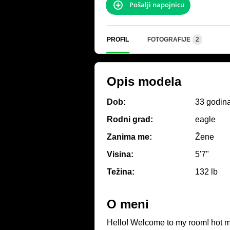
Pošalji napojnicu
PROFIL
FOTOGRAFIJE
2
Opis modela
Dob:
33 godin
Rodni grad:
eagle
Zanima me:
Žene
Visina:
5'7"
Težina:
132 lb
O meni
Hello! Welcome to my room! hot 