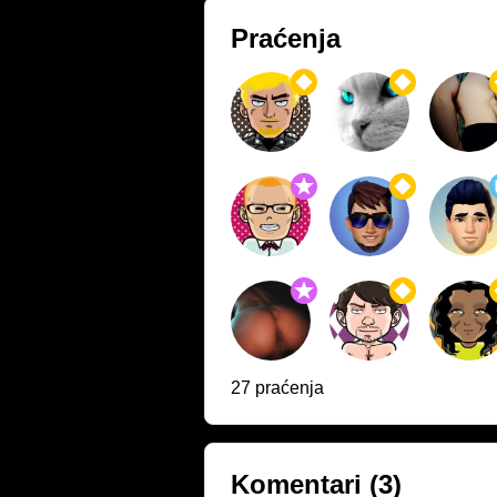
Praćenja
27 praćenja
Komentari
(3)