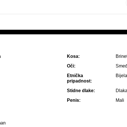
a
Kosa:
Brine
Oči:
Sme
Etnička
Bijel
pripadnost:
Stidne dlake:
Dlak
Penis:
Mali
man