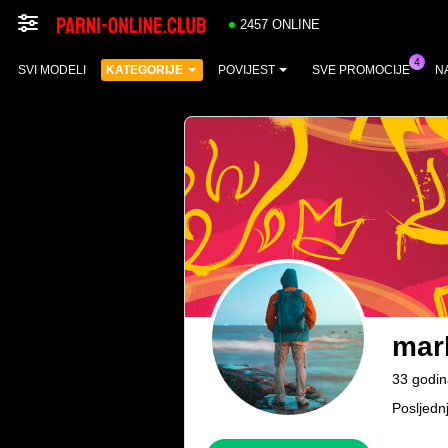
2457 ONLINE
SVI MODELI
KATEGORIJE
POVIJEST
SVE PROMOCIJE
N
mar
33 godin
Posljednj