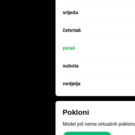
srijeda
četvrtak
petak
subota
nedjelja
Pokloni
Model još nema virtualnih poklona.