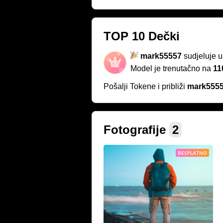
TOP 10 Dečki
mark55557
sudjeluje u
Model je trenutačno na
11
Pošalji Tokene i približi
mark555
Fotografije
2
BESPLATNO