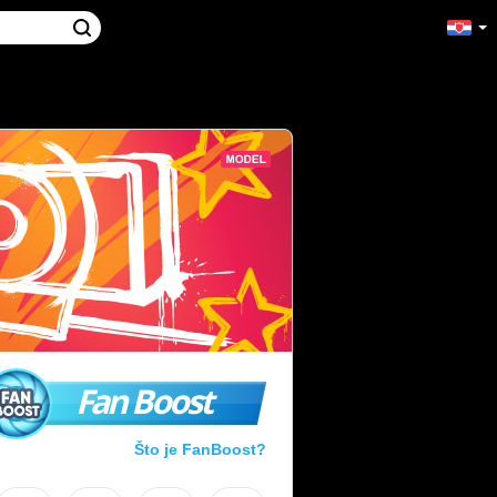
Fan Boost
Što je FanBoost?