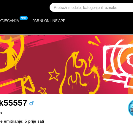
ATJECANJA
PARNI-ONLINE APP
k55557
a
e emitiranje: 5 prije sati