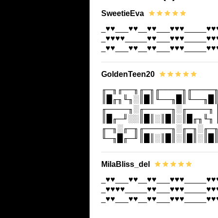
SweetieEva
_♥♥___♥♥__♥♥___♥♥♥_____♥♥
_♥♥♥♥_____♥♥___♥♥♥_____♥♥
_♥♥___♥♥__♥♥___♥♥♥_____♥♥
GoldenTeen20
╓─╖╓──╖╓─╖╓────╖╓────╖
║█╓╖╙╖░║█║╙──╖█║╙──╖█║
╓────╖░╓─────╖░╓────╖ 
║█╓─╜░░║█║░║█║░║█╓╖╙╖ 
╓─╖░╓─╖╓─────╖░╓─╖░╓─╖
╙─╖█╓─╜║█║░║█║░║█║░║█║
MilaBliss_del
_♥♥___♥♥__♥♥___♥♥♥_____♥♥
_♥♥♥♥_____♥♥___♥♥♥_____♥♥
_♥♥___♥♥__♥♥___♥♥♥_____♥♥