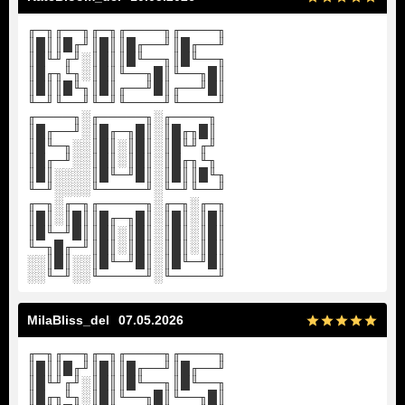
╓─╖╓──╖╓─╖╓────╖╓────╖
║█║║█╓╜║█║║█╓──╜║█╓──╜
║█╙╜╓╜░║█║║█╙──╖║█╙──╖
║█╓╖╙╖░║█║╙──╖█║╙──╖█║
║█║║█╙╖║█║╓──╜█║╓──╜█║
╙─╜╙──╜╙─╜╙────╜╙────╜
╓────╖░╓─────╖░╓────╖
║█╓──╜░║█╓─╖█║░║█╓╖█║
║█╙─╖░░║█║░║█║░║█╙╜╓╜
║█╓─╜░░║█║░║█║░║█╓╖╙╖
║█║░░░░║█╙─╜█║░║█║║█╙╖
╙─╜░░░░╙─────╜░╙─╜╙──╜
╓─╖░╓─╖╓─────╖░╓─╖░╓─╖
║█║░║█║║█╓─╖█║░║█║░║█║
║█╙─╜█║║█║░║█║░║█║░║█║
╙─╖█╓─╜║█║░║█║░║█║░║█║
░░║█║░░║█╙─╜█║░║█╙─╜█║
░░╙─╜░░╙─────╜░╙─────╜
MilaBliss_del
07.05.2026
╓─╖╓──╖╓─╖╓────╖╓────╖
║█║║█╓╜║█║║█╓──╜║█╓──╜
║█╙╜╓╜░║█║║█╙──╖║█╙──╖
║█╓╖╙╖░║█║╙──╖█║╙──╖█║