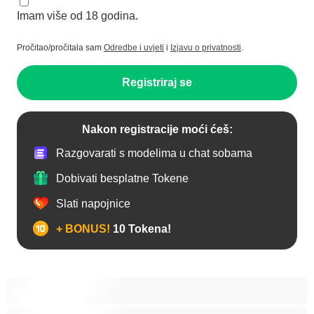
Imam više od 18 godina.
Pročitao/pročitala sam
Odredbe i uvjeti
i
Izjavu o privatnosti
.
Registriraj se
Nakon registracije moći ćeš:
Razgovarati s modelima u chat sobama
Dobivati besplatne Tokene
Slati napojnice
+ BONUS!
10 Tokena!
Analno
Biseksualni