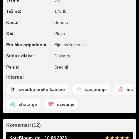
Visina:
5'9"
Težina:
176 lb
Kosa:
Brineta
Oči:
Plavo
Etnička pripadnost:
Bijelac/Kavkaski
Stidne dlake:
Dlakava
Penis:
Srednji
Interesi
izvedba preko kamere
sanjarenje
mastu
chatanje
uživanje
Komentari (12)
KateBloom_del
10.05.2026