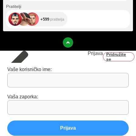
+599
Pratitelji
+599
pratitelja
Prijava
Pridružite
se
Vaše korisničko ime:
Vaša zaporka:
Prijava