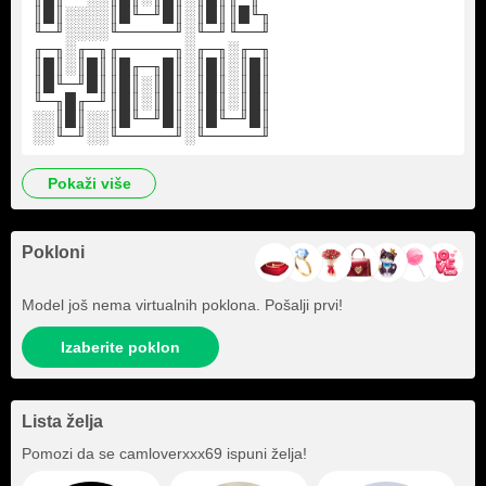
║█║░░░░║█╙─╜█║░║█║║█╙╖
╙─╜░░░░╙─────╜░╙─╜╙──╜
╓─╖░╓─╖╓─────╖░╓─╖░╓─╖
║█║░║█║║█╓─╖█║░║█║░║█║
║█╙─╜█║║█║░║█║░║█║░║█║
╙─╖█╓─╜║█║░║█║░║█║░║█║
░░║█║░░║█╙─╜█║░║█╙─╜█║
░░╙─╜░░╙─────╜░╙─────╜
pokaži više
Pokloni
Model još nema virtualnih poklona. Pošalji prvi!
Izaberite poklon
Lista želja
Pomozi da se
camloverxxx69
ispuni želja!