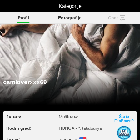
camloverxxx69
Kategorije
Profil
Fotografije
Chat
camloverxxx69
Ja sam:
Muškarac
Što je
FanBoost?
Rodni grad:
HUNGARY, tatabanya
Jezici:
american