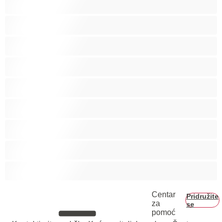
Hetero
Homo
Medvjedi
Mišićave
Najbolje za privatne
Parovi
Studenti
Veliki kurac
Centar
Pridružite
za
se
pomoć