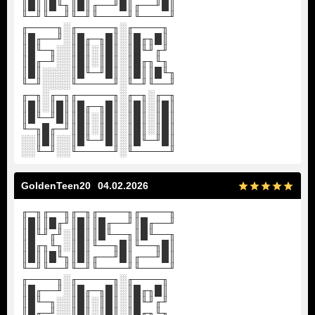
║█║║█╙╖║█║╓──╜█║╓──╜█║
╙─╜╙──╜╙─╜╙────╜╙────╜
╓────╖░╓─────╖░╓────╖
║█╓──╜░║█╓─╖█║░║█╓╖█║
║█╙─╖░░║█║░║█║░║█╙╜╓╜
║█╓─╜░░║█║░║█║░║█╓╖╙╖
║█║░░░░║█╙─╜█║░║█║║█╙╖
╙─╜░░░░╙─────╜░╙─╜╙──╜
╓─╖░╓─╖╓─────╖░╓─╖░╓─╖
║█║░║█║║█╓─╖█║░║█║░║█║
║█╙─╜█║║█║░║█║░║█║░║█║
╙─╖█╓─╜║█║░║█║░║█║░║█║
░░║█║░░║█╙─╜█║░║█╙─╜█║
░░╙─╜░░╙─────╜░╙─────╜
GoldenTeen20
04.02.2026
╓─╖╓──╖╓─╖╓────╖╓────╖
║█║║█╓╜║█║║█╓──╜║█╓──╜
║█╙╜╓╜░║█║║█╙──╖║█╙──╖
║█╓╖╙╖░║█║╙──╖█║╙──╖█║
║█║║█╙╖║█║╓──╜█║╓──╜█║
╙─╜╙──╜╙─╜╙────╜╙────╜
╓────╖░╓─────╖░╓────╖
║█╓──╜░║█╓─╖█║░║█╓╖█║
║█╙─╖░░║█║░║█║░║█╙╜╓╜
║█╓─╜░░║█║░║█║░║█╓╖╙╖