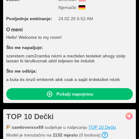
Njemački
Posljednje emitiranje:
24.02.26 6:52 AM
O meni
Hello! Welcome to my room!
Što me napaljuje:
szeretem cam2camba nézni a meztelen testeket ahogy szép
lassan ki tárulkoznak attól teljesen be indulok
Što me odbija:
a buta és önző emberek akik csak a saját érdeküket nézik
Pošalji napojnicu
TOP 10 Dečki
camloverxxx69
sudjeluje u natjecanju
TOP 10 Dečki
.
Model je trenutačno na
1132 mjestu
(0 bodova).