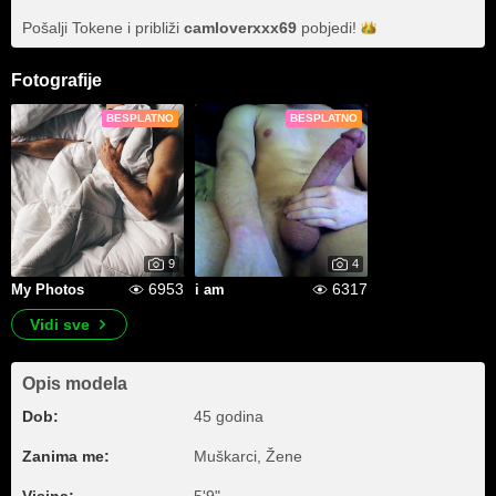
Pošalji Tokene i približi
camloverxxx69
pobjedi!
Fotografije
BESPLATNO
BESPLATNO
9
4
6953
6317
My Photos
i am
Vidi sve
Opis modela
Dob:
45 godina
Zanima me:
Muškarci, Žene