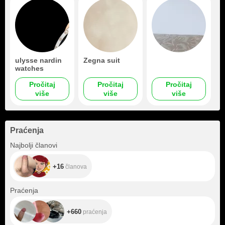
ulysse nardin
Zegna suit
watches
Pročitaj
Pročitaj
Pročitaj
više
više
više
Praćenja
+16
Najbolji članovi
+16
članova
+660
Praćenja
+660
praćenja