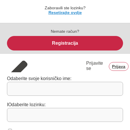
Zaboravili ste lozinku?
Resetirajte ovdje
Nemate račun?
Registracija
Prijavite
Prijava
se
Odaberite svoje korisničko ime:
IOdaberite lozinku: