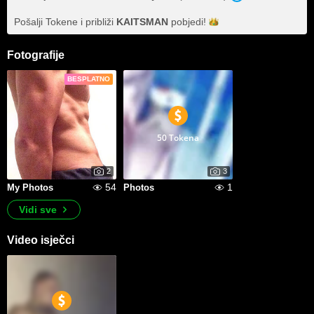
Pošalji Tokene i približi
KAITSMAN
pobjedi!
Fotografije
BESPLATNO
50 Tokena
2
3
54
1
My Photos
Photos
Vidi sve
Video isječci