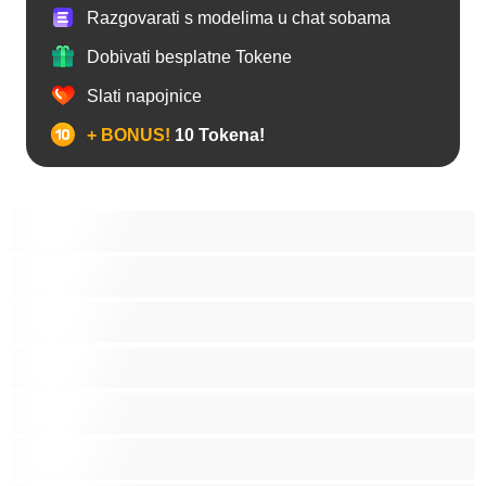
Razgovarati s modelima u chat sobama
Dobivati besplatne Tokene
Slati napojnice
+ BONUS!
10 Tokena!
Analno
Biseksualni
Hetero
Homo
Medvjedi
Mišićave