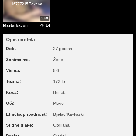
16777215 Tokena
1:59
14
Masturbation
Opis modela
Dob:
27 godina
Zanima me:
Žene
Visina:
5'6"
Težina:
172 lb
Kosa:
Brineta
Oči:
Plavo
Etnička pripadnost:
Bijelac/Kavkaski
Stidne dlake:
Obrijana