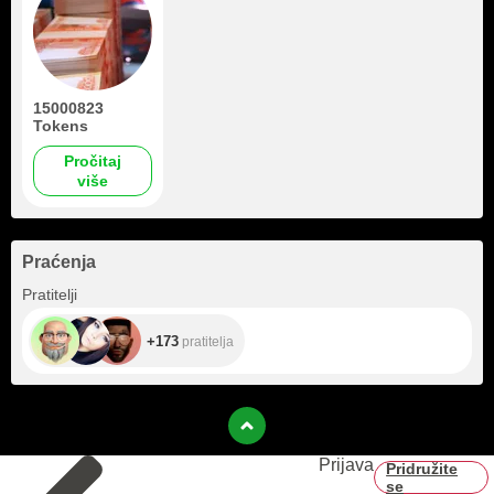
15000823
Tokens
Pročitaj
više
Praćenja
+173
Pratitelji
+173
pratitelja
Prijava
Pridružite
se