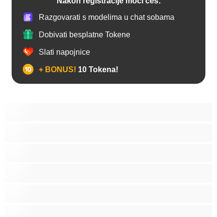
Nakon registracije moći ćeš:
Razgovarati s modelima u chat sobama
Dobivati besplatne Tokene
Slati napojnice
+ BONUS!
10 Tokena!
Analno
Biseksualni
Hetero
Homo
Medvjedi
Mišićave