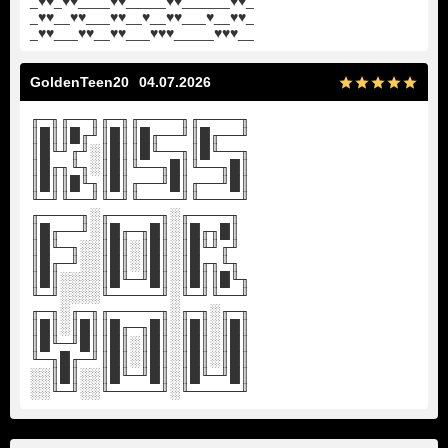
_♥♥_♥♥____♥♥_____♥♥______♥♥_
_♥♥__♥♥___♥♥__♥__♥♥___♥__♥♥_
_♥♥___♥♥__♥♥___♥♥♥_____♥♥♥__
GoldenTeen20
04.07.2026
╓─╖╓──╖╓─╖╓────╖╓────╖
║█║║█╓╜║█║║█╓──╜║█╓──╜
║█╙╜╓╜░║█║║█╙──╖║█╙──╖
║█╓╖╙╖░║█║╙──╖█║╙──╖█║
║█║║█╙╖║█║╓──╜█║╓──╜█║
╙─╜╙──╜╙─╜╙────╜╙────╜
╓────╖░╓─────╖░╓────╖
║█╓──╜░║█╓─╖█║░║█╓╖█║
║█╙─╖░░║█║░║█║░║█╙╜╓╜
║█╓─╜░░║█║░║█║░║█╓╖╙╖
║█║░░░░║█╙─╜█║░║█║║█╙╖
╙─╜░░░░╙─────╜░╙─╜╙──╜
╓─╖░╓─╖╓─────╖░╓─╖░╓─╖
║█║░║█║║█╓─╖█║░║█║░║█║
║█╙─╜█║║█║░║█║░║█║░║█║
╙─╖█╓─╜║█║░║█║░║█║░║█║
░░║█║░░║█╙─╜█║░║█╙─╜█║
░░╙─╜░░╙─────╜░╙─────╜