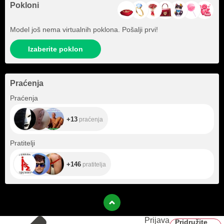
Pokloni
Model još nema virtualnih poklona. Pošalji prvi!
Izaberite poklon
Praćenja
+13
Praćenja
+13
praćenja
+146
Pratitelji
+146
pratitelja
Prijava
Pridružite