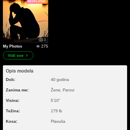
BESPLATNO
1
275
My Photos
Vidi sve
Opis modela
Dob:
40 godina
Zanima me:
Žene, Parovi
Visina:
5'10"
Težina:
179 lb
Kosa:
Plavuša