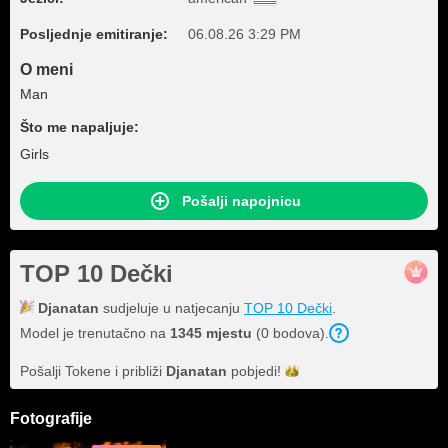
Posljednje emitiranje:
06.08.26 3:29 PM
O meni
Man
Što me napaljuje:
Girls
Pošalji napojnicu
TOP 10 Dečki
Djanatan
sudjeluje u natjecanju
TOP 10 Dečki
.
Model je trenutačno na
1345 mjestu
(0 bodova).
Pošalji Tokene i približi
Djanatan
pobjedi!
Fotografije