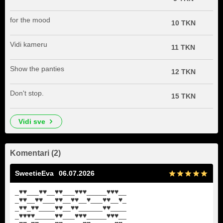
for the mood
10 TKN
Vidi kameru
11 TKN
Show the panties
12 TKN
Don't stop.
15 TKN
vidi sve
Komentari (2)
SweetieEva
06.07.2026
_♥♥___♥♥__♥♥___♥♥♥_____♥♥♥__
_♥♥__♥♥___♥♥__♥♥__♥___♥♥__♥_
_♥♥_♥♥____♥♥__♥♥______♥♥____
_♥♥♥♥_____♥♥___♥♥♥_____♥♥♥__