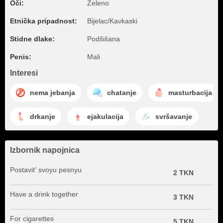
Oči:
Zeleno
Etnička pripadnost:
Bijelac/Kavkaski
Stidne dlake:
Podšišana
Penis:
Mali
Interesi
nema jebanja
chatanje
masturbacija
drkanje
ejakulacija
svršavanje
Izbornik napojnica
Postavit' svoyu pesnyu
2 TKN
Have a drink together
3 TKN
For cigarettes
5 TKN