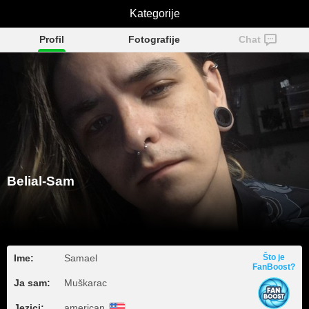
Belial-Sam
Kategorije
Profil
Fotografije
Chat
Belial-Sam
Ime:
Samael
Što je
FanBoost?
Ja sam:
Muškarac
Jezici:
american