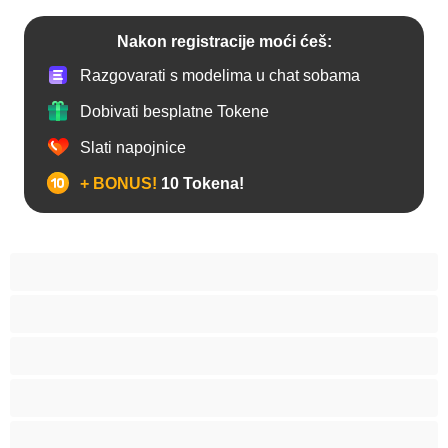
Nakon registracije moći ćeš:
Razgovarati s modelima u chat sobama
Dobivati besplatne Tokene
Slati napojnice
+ BONUS!
10 Tokena!
Analno
Biseksualni
Hetero
Homo
Medvjedi