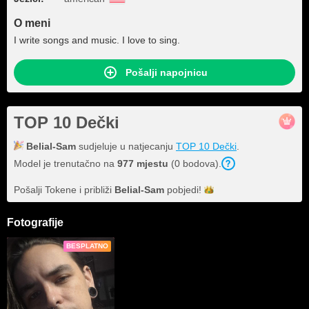
O meni
I write songs and music. I love to sing.
Pošalji napojnicu
TOP 10 Dečki
Belial-Sam
sudjeluje u natjecanju
TOP 10 Dečki
.
Model je trenutačno na
977 mjestu
(0 bodova).
Pošalji Tokene i približi
Belial-Sam
pobjedi!
Fotografije
BESPLATNO