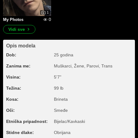
1
0
My Photos
Vidi sve
Opis modela
Dob:
25 godina
Zanima me:
Muškarci, Žene, Parovi, Trans
Visina:
5'7"
Težina:
99 lb
Kosa:
Brineta
Oči:
Smeđe
Etnička pripadnost:
Bijelac/Kavkaski
Stidne dlake:
Obrijana