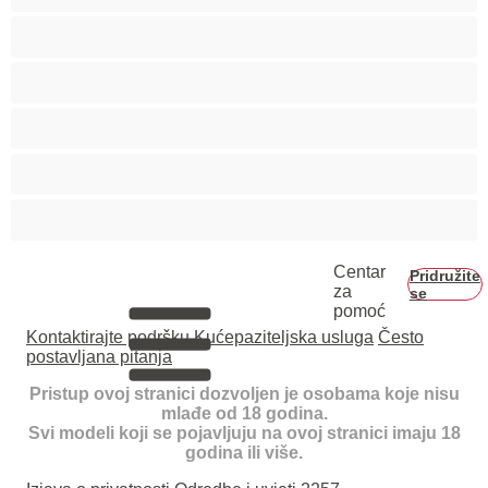
Mišićave
Najbolje za privatne
Parovi
Studenti
Veliki kurac
Centar
Pridružite
za
se
pomoć
Kontaktirajte podršku
Kućepaziteljska usluga
Često
postavljana pitanja
Pristup ovoj stranici dozvoljen je osobama koje nisu
mlađe od 18 godina.
Svi modeli koji se pojavljuju na ovoj stranici imaju 18
godina ili više.