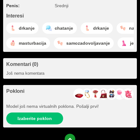
Penis:
Srednji
Interesi
drkanje
chatanje
drkanje
nadr
masturbacija
samozadovoljavanje
jeba
Komentari (0)
Još nema komentara
Pokloni
Model još nema virtualnih poklona. Pošalji prvi!
Izaberite poklon