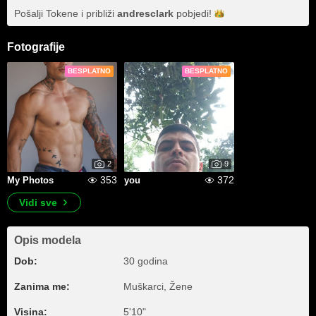
Pošalji Tokene i približi
andresclark
pobjedi!
Fotografije
BESPLATNO
BESPLATNO
2
9
353
372
My Photos
you
Vidi sve
Opis modela
Dob:
30 godina
Zanima me:
Muškarci, Žene
Visina:
5'10"