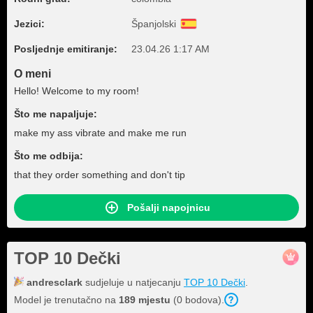
Jezici:
Španjolski
Posljednje emitiranje:
23.04.26 1:17 AM
O meni
Hello! Welcome to my room!
Što me napaljuje:
make my ass vibrate and make me run
Što me odbija:
that they order something and don't tip
Pošalji napojnicu
TOP 10 Dečki
andresclark
sudjeluje u natjecanju
TOP 10 Dečki
.
Model je trenutačno na
189 mjestu
(0 bodova).