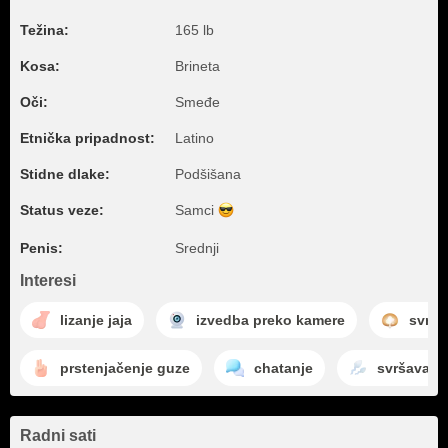
Težina:
165 lb
Kosa:
Brineta
Oči:
Smeđe
Etnička pripadnost:
Latino
Stidne dlake:
Podšišana
Status veze:
Samci
Penis:
Srednji
Interesi
lizanje jaja
izvedba preko kamere
svrša
prstenjačenje guze
chatanje
svršavanje
Radni sati