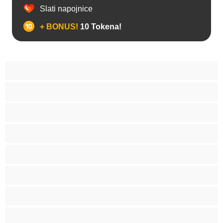
Slati napojnice
+ BONUS!
10 Tokena!
Analno
Biseksualni
Hetero
Homo
Medvjedi
Mišićave
Najbolje za privatne
Parovi