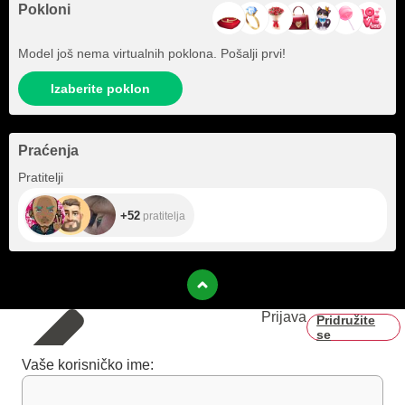
Pokloni
Model još nema virtualnih poklona. Pošalji prvi!
Izaberite poklon
Praćenja
+52
Pratitelji
+52
pratitelja
Prijava
Pridružite
se
Vaše korisničko ime: