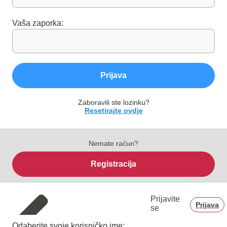
Vaša zaporka:
Prijava
Zaboravili ste lozinku?
Resetirajte ovdje
Nemate račun?
Registracija
Prijavite
Prijava
se
Odaberite svoje korisničko ime: